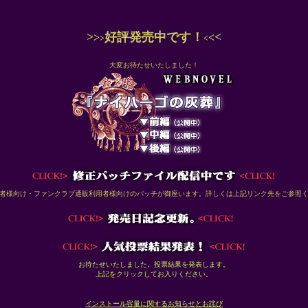
>
好評発売中です！
<
>
<
>
<
大変お待たせいたしました！
者様向け・ファンクラブ通販利用者様向けのパッチが御座います。詳しくは上記リンク先をご参照
お待たせいたしました。投票結果を発表します。
上記をクリックしてお入りください。
インストール容量に関するお知らせとお詫び