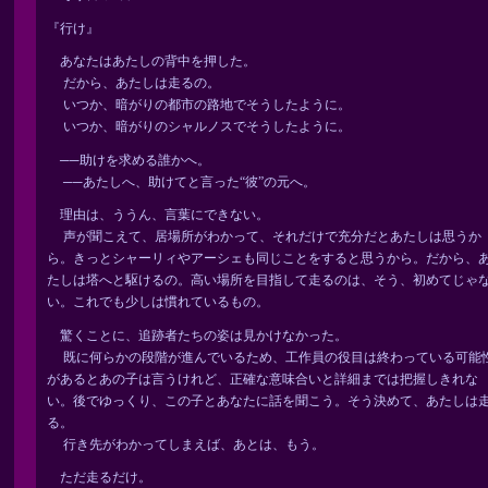
『行け』
あなたはあたしの背中を押した。
だから、あたしは走るの。
いつか、暗がりの都市の路地でそうしたように。
いつか、暗がりのシャルノスでそうしたように。
──助けを求める誰かへ。
──あたしへ、助けてと言った“彼”の元へ。
理由は、ううん、言葉にできない。
声が聞こえて、居場所がわかって、それだけで充分だとあたしは思うか
ら。きっとシャーリィやアーシェも同じことをすると思うから。だから、
たしは塔へと駆けるの。高い場所を目指して走るのは、そう、初めてじゃ
い。これでも少しは慣れているもの。
驚くことに、追跡者たちの姿は見かけなかった。
既に何らかの段階が進んでいるため、工作員の役目は終わっている可能
があるとあの子は言うけれど、正確な意味合いと詳細までは把握しきれな
い。後でゆっくり、この子とあなたに話を聞こう。そう決めて、あたしは
る。
行き先がわかってしまえば、あとは、もう。
ただ走るだけ。