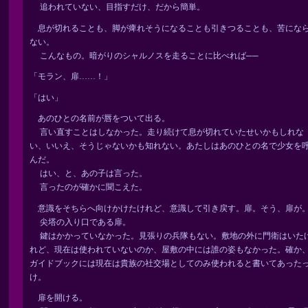
追われていない、目指すだけ、だから簡単。
息が切れることも、脚が痺れそうになることも引きつることも、苦にな
ない。
こんなもの。暗がりのシャルノスを走ることに比べれば──
「モラン、扉……！」
「はい」
あのひとの名前が唇をついて出る。
言い直すことはしなかった。走り続けて息が切れていたせいかもしれな
い、いいえ、そうじゃないかも知れない。あたしはあのひとの名で少女を
んだ。
はい、と、あの子は言った。
言ったのが確かに聞こえた。
意識をそちらへ向けかけたけれど、意識して引き戻す。扉。そう、扉が
尖塔の入り口である扉。
鍵はかかっていなかった。見張りの兵隊もない。敷地の外に門衛はいた
れど、現在は使われていないのか、屋敷の中には誰の姿もなかった。確か
ガイドブックには現在は貴族の社交場としてのみ使われると書いてあった
け。
扉を開ける。