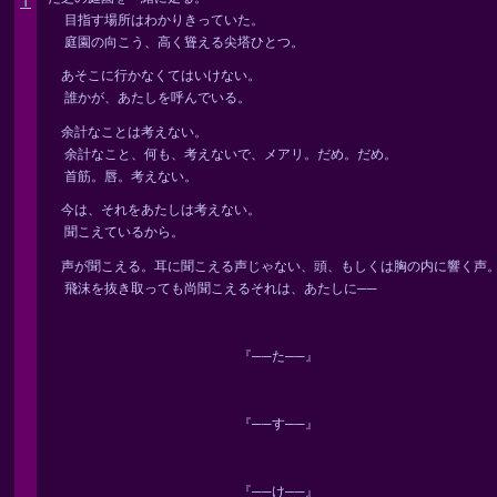
Ｔ
目指す場所はわかりきっていた。
庭園の向こう、高く聳える尖塔ひとつ。
あそこに行かなくてはいけない。
誰かが、あたしを呼んでいる。
余計なことは考えない。
余計なこと、何も、考えないで、メアリ。だめ。だめ。
首筋。唇。考えない。
今は、それをあたしは考えない。
聞こえているから。
声が聞こえる。耳に聞こえる声じゃない、頭、もしくは胸の内に響く声
飛沫を抜き取っても尚聞こえるそれは、あたしに──
『──た──』
『──す──』
『──け──』