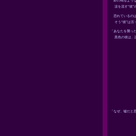
鈴の鳴るよう
涙を流す“彼”
恐れているのは
そう“彼”は言
「あなたを襲っ
黒色の彼は、誰
「なぜ、嘘だと