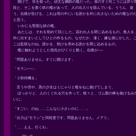
開けて、目を疑った。頑丈な鋼鉄の檻だった。扉のすぐ向こうには昇り
段と、そこを塞ぐ鉄の檻があって、人の出入りを阻んでいる。ううん、違
う。右瞳が告げる。これは塔の中にいる誰かを外に出さないための檻なの
と思う。
いかにも堅固な鉄の檻。
あたしは、それを初めて目にした。囚われ人を閉じ込めるもの。咎人を
外に出すまいとしてひとの作るもの。なぜだか、凄く、嫌な感じがした。
こは監獄なのね。誰かを、助けを求める誰かを閉じ込めるもの。
檻に触れようとした指先がぴくりと動く。右瞳が──
「問題ありません。すぐに開けます」
「モラン──」
「２秒待機を」
言うや否や、黒の少女はくにゃりと檻をねじ曲げてしまう。
ぽっかりと、人のくぐれる穴を作って。軽々と、ゴム製の棒を曲げるみ
いに。
「すごい、のね……こんなに小さいのに……」
「出力は“モラン”と同程度です。問題ありません。メアリ」
「……ええ。行くわ」