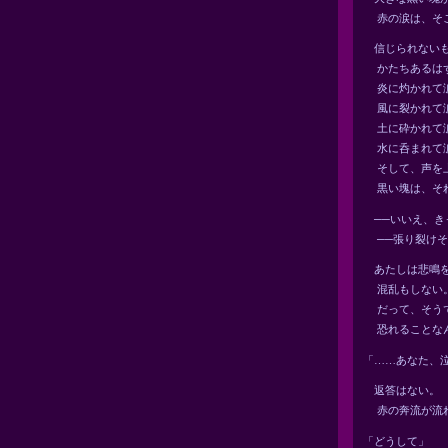
赤の涙は、そこ
信じられないも
かたちあるはず
炎に灼かれて涙
風に裂かれて涙
土に砕かれて涙
水に呑まれて涙
そして、声を上
黒い塊は、それ
──いいえ、き
──張り裂けそ
あたしは悲鳴を
混乱もしない
だって、そうで
恐れることなん
「……あなた、
返答はない。
赤の奔流が流れ
「どうして」