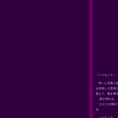
「シャルノス…
呟いた言葉に反
を内包した怒濤
超えて、透き通
体が揺れる。
ひとたび倒れて
る。
シャルノス。