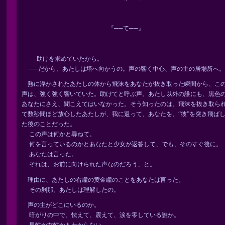
『──て──』
──助けを求めていたから。
──だから、あたしは塔へ向かうの。声の響く中心、声の主の居場所へ。
熱に浮かされたあたしの体から飛沫をあなたが抜き取った瞬間から、こ
声は、強く強く響いていた。助けてと呼ぶ声。あたし以外の誰にも、黒色
あなたにさえ、聞こえてはいなかった。そう知ったのは、飛沫を抜き取ら
て数秒間ほど放心したあたしが、我に返って、あなたを、“彼”を突き飛ば
た後のことだった。
この声は何かと尋ねて。
何を言っているのかとあなたと少女が返答して、でも、そのすぐ後に。
あなたは言った。
それは、お前に向けられた声なのだろう、と。
理由に、あたしの右瞳の黄金瞳のことをあなたは言った。
その刹那。あたしは理解したの。
声の主がどこにいるのか。
暗がりの中で、怯えて、震えて、涙を零している誰か。