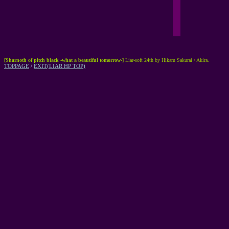
[Sharnoth of pitch black -what a beautiful tomorrow-]
Liar-soft 24th by Hikaru Sakurai / Akira.
TOPPAGE
/
EXIT(LIAR HP TOP)