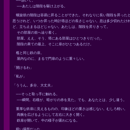
──頷いて。
──あたしは階段を駆け上がる。
螺旋状の階段は容易に昇ることができた。それなりに長い階段を昇った
思うけれど、いつか昇った時計塔ほどの長さじゃない。息は多少切れたけ
ど、立ち止まるほどじゃない。あたしは、階段を昇りきって。
その部屋の前へ辿り着く。
部屋。ええ、そう、塔にある部屋はひとつきりだった。
階段の果ての最上、そこに扉がひとつあるだけ。
檻と同じ鉄の扉。
屋内なのに、まるで門扉のように重々しい。
「開けるわ」
「私が」
「ううん。多分、大丈夫」
──そっと取っ手に触れる。
──瞬間。右瞳が、暗がりの赤を見た。でも、あなたとは、少し違う。
重厚な鉄扉に見えるものの、印象ほどの重さは感じない。むしろ軽い。
両腕を広げるようにして左右に大きく開く。
鉄扉が開いて、中の様子が露わになる。
暗い場所だった。