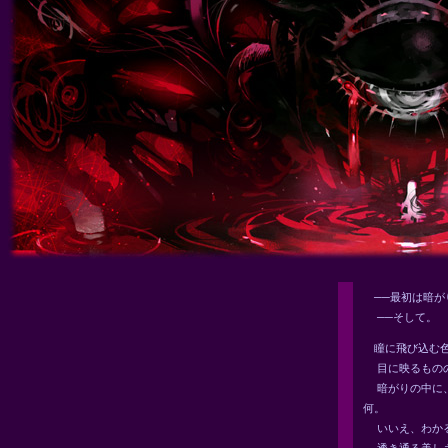
──最初は暗が
──そして。
瞳に飛び込む色
目に映るものの
暗がりの中に、
何。
いいえ、わかる
透き通る美しさ