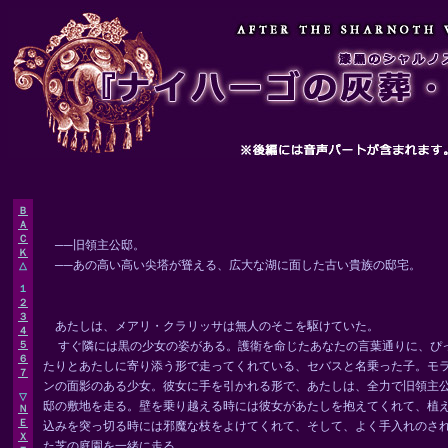
Ｂ
Ａ
Ｃ
──旧領主公邸。
Ｋ
──あの高い高い尖塔が聳える、広大な湖に面した古い貴族の邸宅。
△
１
２
３
あたしは、メアリ・クラリッサは無人のそこを駆けていた。
４
すぐ隣には黒の少女の姿がある。護衛を命じたあなたの言葉通りに、ぴ
５
６
たりとあたしに寄り添う形で走ってくれている、セバスと名乗った子。モ
７
ンの面影のある少女。彼女に手を引かれる形で、あたしは、全力で旧領主
▽
邸の敷地を走る。壁を乗り越える時には彼女があたしを抱えてくれて、植
Ｎ
Ｅ
込みを突っ切る時には邪魔な枝をよけてくれて、そして、よく手入れのさ
Ｘ
た芝の庭園を一緒に走る。