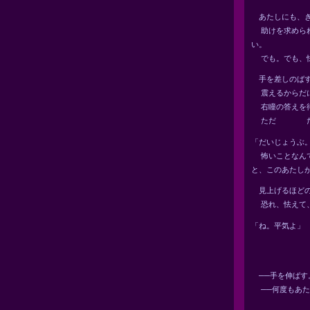
あたしにも、き
助けを求められ
い。
でも。でも、怯
手を差しのばす
震えるからだに
右瞳の答えを待
ただ だけ
「だいじょうぶ
怖いことなんて
と、このあたし
見上げるほどの
恐れ、怯えて、
「ね。平気よ」
──手を伸ばす
──何度もあたし