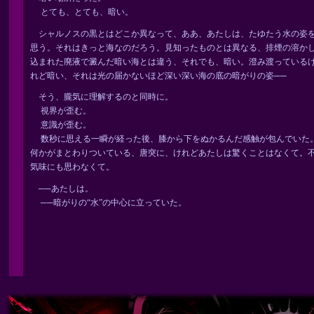
とても、とても、暗い。
シャルノスの黒とはどこか異なって、ああ、あたしは、たゆたう水の姿
思う。それはきっと海なのだろう。見知ったものとは異なる、排煙の溶か
込まれた廃液で澱んだ暗い海とは違う、それでも、暗い。澄み渡っている
れど暗い、それは光の届かないほど深い深い海の底の暗がりの姿──
そう、朧気に理解するのと同時に。
視界が歪む。
意識が歪む。
数秒に思える一瞬が経った後、膝から下をぬかるんだ感触が包んでいた
何かがまとわりついている、唐突に、けれどあたしは驚くことはなくて。
気味にも思わなくて。
──あたしは。
──暗がりの“水”の中心に立っていた。