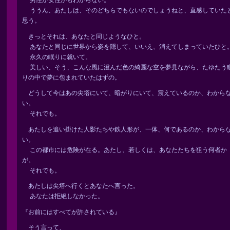
男性か女性かもわからない。
ううん、あたしは、そのどちらでもないのでしょうねと、直感していた
思う。
きっとそれは、あなたと同じようなひと。
あなたと同じに世界から姿を隠して、いいえ、消えてしまっていたひと
永久の眠りに就いて。
美しい、そう、こんな風に澄んだ色の綺麗な空を夢見ながら、たゆたう
りの中で夢に包まれていたはずの。
どうして今はあの尖塔にいて、暗がりにいて、震えているのか、わから
い。
それでも。
あたしを追い掛けた人影たちや鉄人形が、一体、何であるのか、わから
い。
この都市には危険が在る。あたし、若しくは、あなたたちを狙う何者か
が。
それでも。
あたしは尖塔へ行くとあなたへ言った。
あなたは拒絶しなかった。
『お前にはすべてが許されている』
そう言って、