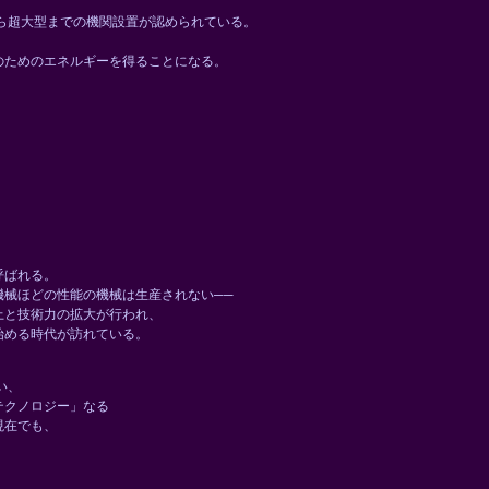
ら超大型までの機関設置が認められている。
のためのエネルギーを得ることになる。
呼ばれる。
械ほどの性能の機械は生産されない──
上と技術力の拡大が行われ、
始める時代が訪れている。
い、
テクノロジー」なる
現在でも、