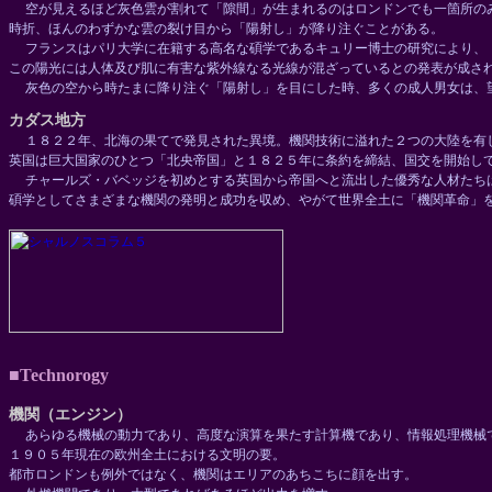
空が見えるほど灰色雲が割れて「隙間」が生まれるのはロンドンでも一箇所の
時折、ほんのわずかな雲の裂け目から「陽射し」が降り注ぐことがある。
フランスはパリ大学に在籍する高名な碩学であるキュリー博士の研究により、
この陽光には人体及び肌に有害な紫外線なる光線が混ざっているとの発表が成さ
灰色の空から時たまに降り注ぐ「陽射し」を目にした時、多くの成人男女は、
カダス地方
１８２２年、北海の果てで発見された異境。機関技術に溢れた２つの大陸を有
英国は巨大国家のひとつ「北央帝国」と１８２５年に条約を締結、国交を開始し
チャールズ・バベッジを初めとする英国から帝国へと流出した優秀な人材たち
碩学としてさまざまな機関の発明と成功を収め、やがて世界全土に「機関革命」
■Technorogy
機関（エンジン）
あらゆる機械の動力であり、高度な演算を果たす計算機であり、情報処理機械
１９０５年現在の欧州全土における文明の要。
都市ロンドンも例外ではなく、機関はエリアのあちこちに顔を出す。