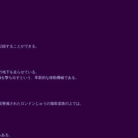
記録することができる。
、
の地下を走らせている。
輌を撃ち出すという、革新的な移動機械である。
面整備されたロンドンじゅうの舗装道路の上では、
らある。