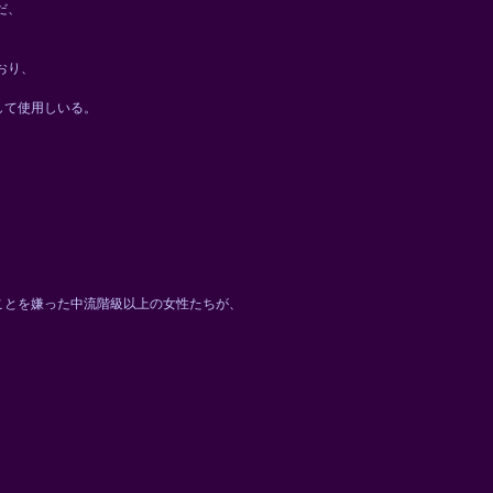
だ、
おり、
して使用しいる。
ことを嫌った中流階級以上の女性たちが、
。