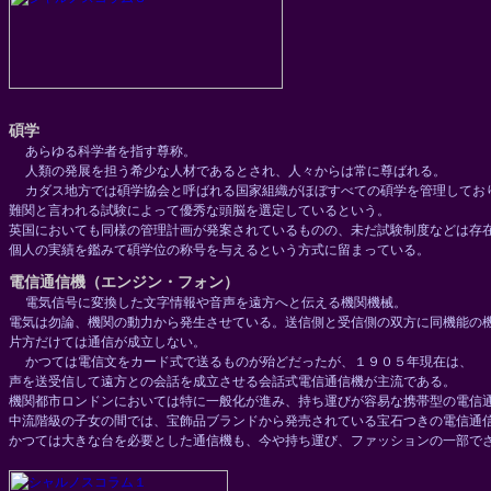
碩学
あらゆる科学者を指す尊称。
人類の発展を担う希少な人材であるとされ、人々からは常に尊ばれる。
カダス地方では碩学協会と呼ばれる国家組織がほぼすべての碩学を管理してお
難関と言われる試験によって優秀な頭脳を選定しているという。
英国においても同様の管理計画が発案されているものの、未だ試験制度などは存
個人の実績を鑑みて碩学位の称号を与えるという方式に留まっている。
電信通信機（エンジン・フォン）
電気信号に変換した文字情報や音声を遠方へと伝える機関機械。
電気は勿論、機関の動力から発生させている。送信側と受信側の双方に同機能の
片方だけては通信が成立しない。
かつては電信文をカード式で送るものが殆どだったが、１９０５年現在は、
声を送受信して遠方との会話を成立させる会話式電信通信機が主流である。
機関都市ロンドンにおいては特に一般化が進み、持ち運びが容易な携帯型の電信
中流階級の子女の間では、宝飾品ブランドから発売されている宝石つきの電信通
かつては大きな台を必要とした通信機も、今や持ち運び、ファッションの一部で