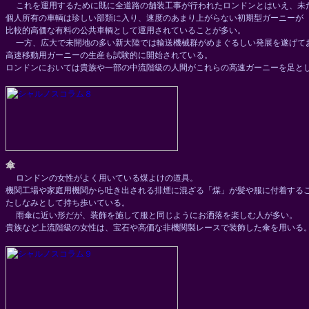
これを運用するために既に全道路の舗装工事が行われたロンドンとはいえ、未
個人所有の車輌は珍しい部類に入り、速度のあまり上がらない初期型ガーニーが
比較的高価な有料の公共車輌として運用されていることが多い。
一方、広大で未開地の多い新大陸では輸送機械群がめまぐるしい発展を遂げて
高速移動用ガーニーの生産も試験的に開始されている。
ロンドンにおいては貴族や一部の中流階級の人間がこれらの高速ガーニーを足と
傘
ロンドンの女性がよく用いている煤よけの道具。
機関工場や家庭用機関から吐き出される排煙に混ざる「煤」が髪や服に付着する
たしなみとして持ち歩いている。
雨傘に近い形だが、装飾を施して服と同じようにお洒落を楽しむ人が多い。
貴族など上流階級の女性は、宝石や高価な非機関製レースで装飾した傘を用いる