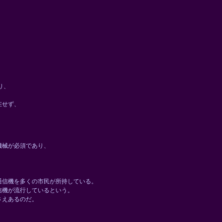
り、
在せず、
機械が必須であり、
通信機を多くの市民が所持している。
信機が流行しているという。
さえあるのだ。