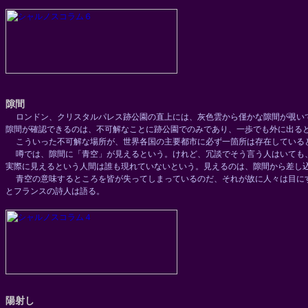
隙間
ロンドン、クリスタルパレス跡公園の直上には、灰色雲から僅かな隙間が覗い
隙間が確認できるのは、不可解なことに跡公園でのみであり、一歩でも外に出る
こういった不可解な場所が、世界各国の主要都市に必ず一箇所は存在している
噂では、隙間に「青空」が見えるという。けれど、冗談でそう言う人はいても
実際に見えるという人間は誰も現れていないという。見えるのは、隙間から差し
青空の意味するところを皆が失ってしまっているのだ、それが故に人々は目にす
とフランスの詩人は語る。
陽射し