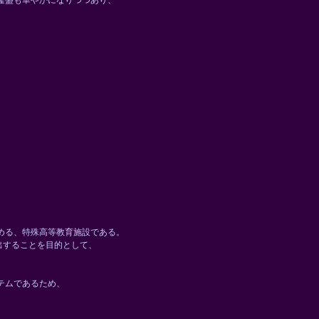
隆盛も華やかになりつつあり、
める、特殊高等教育施設である。
出することを目的として、
。
テムであるため、