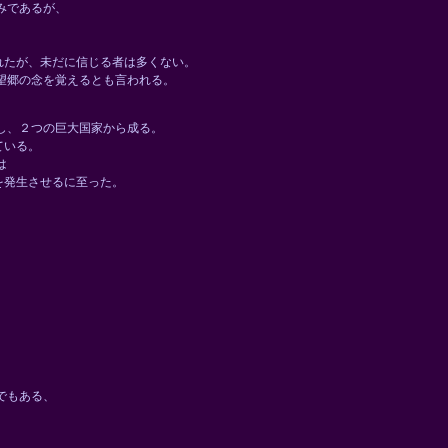
みであるが、
れたが、未だに信じる者は多くない。
望郷の念を覚えるとも言われる。
し、２つの巨大国家から成る。
ている。
は
を発生させるに至った。
でもある、