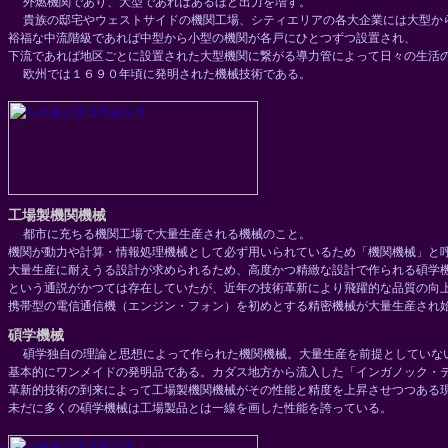
外燃機関であり、大型であればあるほど出力を増す。
貴族の邸宅やウェストサイドの機関工場、シティエリアの各大企業には大型か
裕福な中流階級であれば中型から小型の機関が各戸にひとつずつ設置され、
下流であれば地区ごとに設置された大型機関に繋がる導力管によって日々の生活
欧州では１６９０年頃に発明された機械技術である。
工場製機関機械
都市に充ちる機関工場で大量生産される機械のこと。
機関が動力や計算・情報処理機械として必ず用いられているため「機関機械」と
大量生産に耐えうる設計が求められるため、高度かつ精緻な設計で作られる碩学機
という通説がかつては存在していたが、近年の技術革新により飛躍的な品質の向
携帯型の電信通信機（エンジン・フォン）を初めとする精密機械が大量生産され
碩学機械
碩学独自の理論と思想によって作られた機関機械。大量生産を前提としていな
基本的にワンメイドの発明品である。カダス地方から流入した「インガノック・
革新的技術の到来によって工場製機関機械がその性能と精度を上昇させつつある
未だに多くの碩学機械は工場製品とは一線を画した性能を誇っている。