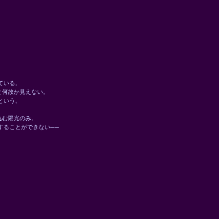
ている。
と何故か見えない。
という。
、
込む陽光のみ。
ることができない──