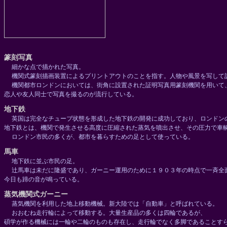
篆刻写真
細かな点で描かれた写真。
機関式篆刻描画装置によるプリントアウトのことを指す。人物や風景を写して
機関都市ロンドンにおいては、街角に設置された証明写真用篆刻機関を用いて
恋人や友人同士で写真を撮るのが流行している。
地下鉄
英国は完全なチューブ状態を形成した地下鉄の開発に成功しており、ロンドン
地下鉄とは、機関で発生させる高度に圧縮された蒸気を噴出させ、その圧力で車
ロンドン市民の多くが、都市を暮らすための足として使っている。
馬車
地下鉄に並ぶ市民の足。
辻馬車は未だに隆盛であり、ガーニー運用のために１９０３年の時点で一斉全
今日も蹄の音が鳴っている。
蒸気機関式ガーニー
蒸気機関を利用した地上移動機械。新大陸では「自動車」と呼ばれている。
おおむね走行輪によって移動する。大量生産品の多くは四輪であるが、
碩学が作る機械には一輪や二輪のものも存在し、走行輪でなく多脚であることす