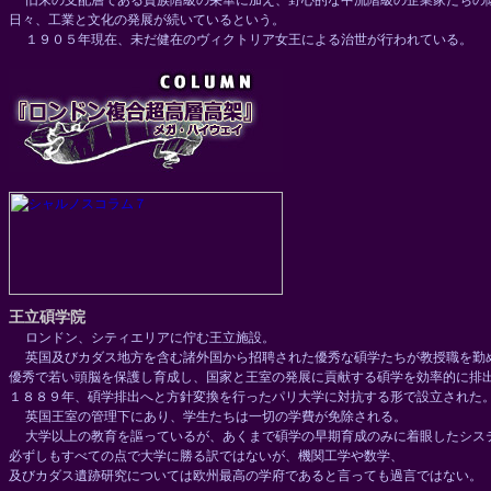
旧来の支配層である貴族階級の栄華に加え、野心的な中流階級の企業家たちの
日々、工業と文化の発展が続いているという。
１９０５年現在、未だ健在のヴィクトリア女王による治世が行われている。
王立碩学院
ロンドン、シティエリアに佇む王立施設。
英国及びカダス地方を含む諸外国から招聘された優秀な碩学たちが教授職を勤
優秀で若い頭脳を保護し育成し、国家と王室の発展に貢献する碩学を効率的に排
１８８９年、碩学排出へと方針変換を行ったパリ大学に対抗する形で設立された
英国王室の管理下にあり、学生たちは一切の学費が免除される。
大学以上の教育を謳っているが、あくまで碩学の早期育成のみに着眼したシス
必ずしもすべての点で大学に勝る訳ではないが、機関工学や数学、
及びカダス遺跡研究については欧州最高の学府であると言っても過言ではない。