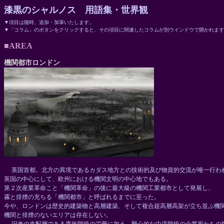
漆黒のシャルノス 用語集・世界観
▼項目は随時、追加・加筆いたします。
▼「コラム」のボタンをクリックすると、その項目に関連したコラムが別ウインドウで開かれます
■AREA
機関都市ロンドン
英国首都。北方の異境であるカダス地方との技術的及び物資的交流が唯一行わ
英国の中心にして、欧州における機関文明の中心地でもある。
第２次産業革命こと「機関革命」の後に最大級の機関工業都市として発展し、
霧と排煙の充ちる「機関都市」と呼ばれるまでに至った。
今や、ロンドンは歴史的建築物と高層建築、そして複合超高層高架が立ち並ぶ機
機関と排煙のないエリアは存在しない。