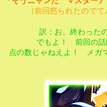
「
そうニャンだ マスターア
（前回怒られたのでて
訳：お、終わった
でもよ！ 前回の話
点の数じゃねえよ！ メガマ