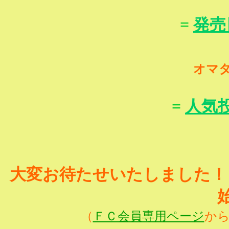
=
発売
オマ
=
人気
大変お待たせいたしました！
（
ＦＣ会員専用ページ
か