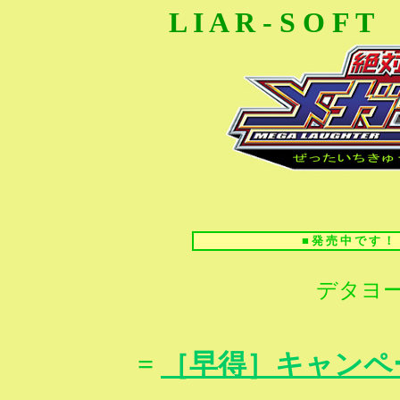
L I A R - S O F 
■ 発 売 中 で す ！
デタヨ
=
［早得］キャンペ