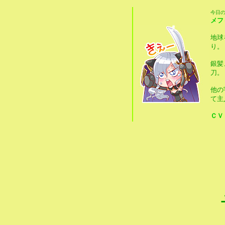
今日
メフ
地球
り。
銀髪
刀。
他の
て主
ＣＶ