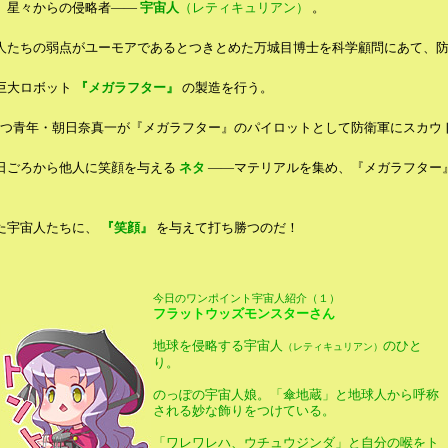
、星々からの侵略者――
宇宙人
（レティキュリアン）
。
たちの弱点がユーモアであるとつきとめた万城目博士を科学顧問にあて、
巨大ロボット
『メガラフター』
の製造を行う。
つ青年・朝日奈真一が『メガラフター』のパイロットとして防衛軍にスカウ
日ごろから他人に笑顔を与える
ネタ
――マテリアルを集め、『メガラフター
た宇宙人たちに、
『笑顔』
を与えて打ち勝つのだ！
今日のワンポイント宇宙人紹介（１）
フラットウッズモンスターさん
地球を侵略する宇宙人
のひと
（レティキュリアン）
り。
のっぽの宇宙人娘。「傘地蔵」と地球人から呼称
される妙な飾りをつけている。
「ワレワレハ、ウチュウジンダ」と自分の喉をト