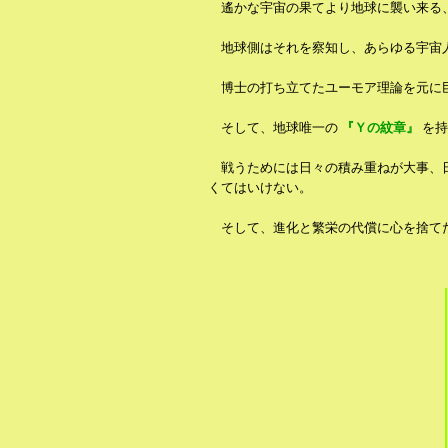
遙かな宇宙の果てより地球に襲い来る
地球側はそれを察知し、あらゆる宇宙人
博士の打ち立てたユーモア理論を元に
そして、地球唯一の
『Ｙの紋章』
を持
戦うためには日々の積み重ねが大事、
くてはいけない。
そして、進化と繁栄の代償に心を捨て