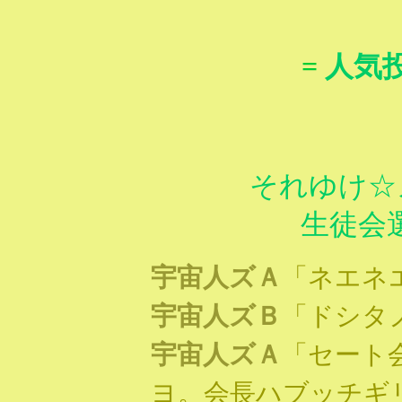
=
人気
それゆけ☆
生徒会選
宇宙人ズＡ
「ネエネ
宇宙人ズＢ
「ドシタ
宇宙人ズＡ
「セート
ヨ。会長ハブッチギ