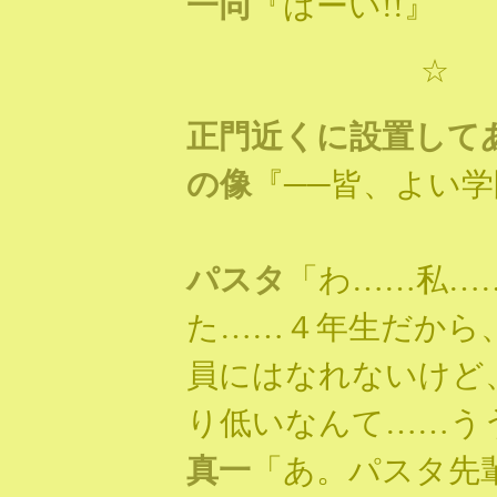
一同
『はーい!!』
☆ 
正門近くに設置して
の像
『──皆、よい
パスタ
「わ……私…
た……４年生だから
員にはなれないけど
り低いなんて……う
真一
「あ。パスタ先