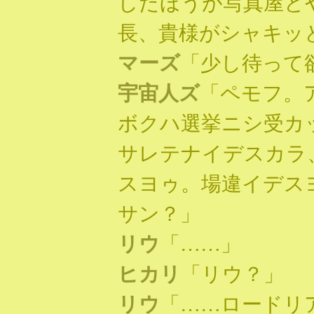
したほうが写真屋と
長、貴様がシャキッ
マーズ
「少し待って
宇宙人ズ
「ペモフ。
ボクハ選挙ニシ受カ
サレテナイデスカラ
スヨゥ。場違イデス
サン？」
リウ
「……」
ヒカリ
「リウ？」
リウ
「……ロードリ