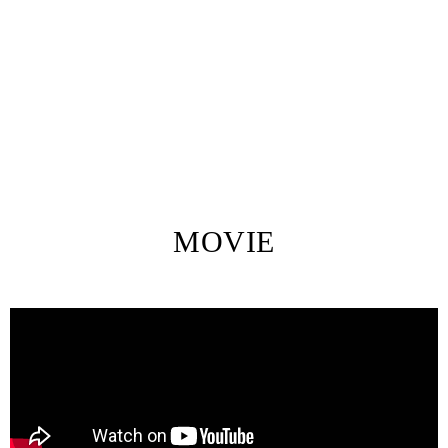
目の前の彼女が、人とは違う理に生きる『異形の存在』であ
る事実に。
そして、洋人を洋人たらしめている、瑞々しくも苦々しい記
憶に……。
MOVIE