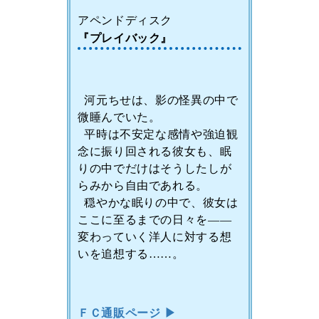
アペンドディスク
『プレイバック』
河元ちせは、影の怪異の中で
微睡んでいた。
平時は不安定な感情や強迫観
念に振り回される彼女も、眠
りの中でだけはそうしたしが
らみから自由であれる。
穏やかな眠りの中で、彼女は
ここに至るまでの日々を――
変わっていく洋人に対する想
いを追想する……。
ＦＣ通販ページ ▶