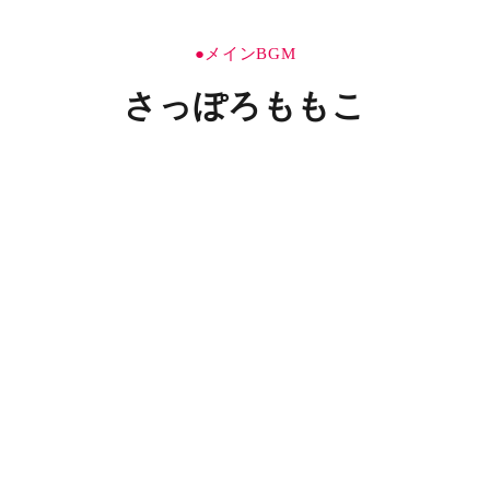
●メインBGM
さっぽろももこ
STORY
「あなたの理想の恋人になります。だからどうか、もう一度
だけチャンスをください」
そう言って竹之内洋人の前に現れたのは、昨日別れたはずの
メンヘラ彼女、
河元ちせ
――その姿をした別のナニカ。