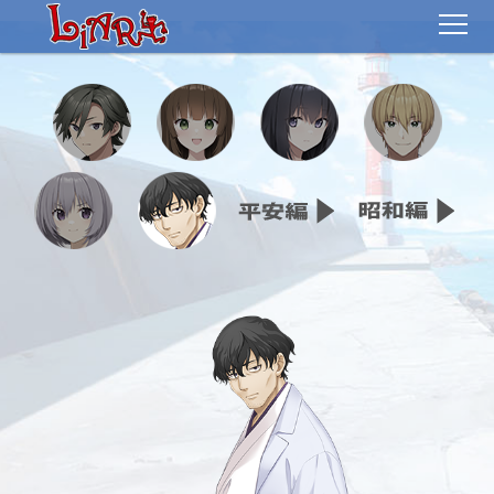
TOP
STORY
CHARACTER
MOVIE
GALLERY
EVENT
SPECIAL
SPEC