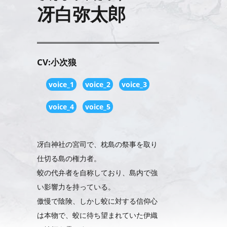
冴白弥太郎
CV:小次狼
voice_1
voice_2
voice_3
voice_4
voice_5
冴白神社の宮司で、枕島の祭事を取り
仕切る島の権力者。
蛟の代弁者を自称しており、島内で強
い影響力を持っている。
傲慢で陰険、しかし蛟に対する信仰心
は本物で、蛟に待ち望まれていた伊織