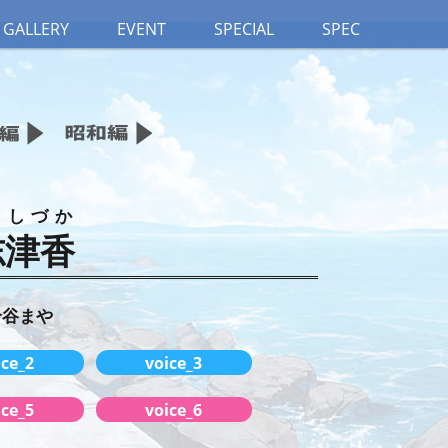
GALLERY
EVENT
SPECIAL
SPEC
としづか
志津香
鈴谷まや
ice_2
voice_3
ice_5
voice_6