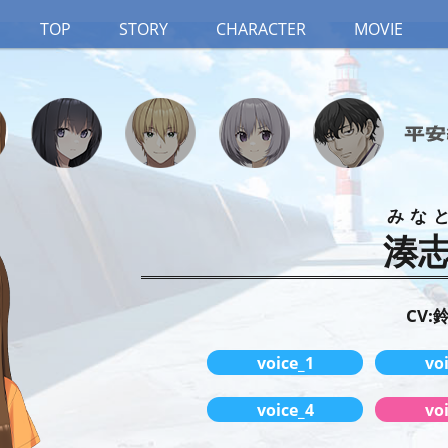
TOP
STORY
CHARACTER
MOVIE
みな
湊
CV:
voice_1
vo
voice_4
vo