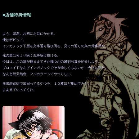
■店舗特典情報
よう、諸君。お初にお目にかかる。
俺はデビッド。
インガノック下層を文字通り飛び回る、見ての通りの鳥の荒事屋だ。
俺の翼は何より疾く風を駆け抜ける。
今日は、この翼が捕まえてきた幾つかの篆刻写真を紹介しよう。
ブロマイドなんざインガノックでそう珍しくもないが、今回は別だ。
なんと総天然色、フルカラーってやつらしい。
無限雑踏街で出回ってるやつを、１０枚ほど集めてみた。
まあ見ていってくれ。