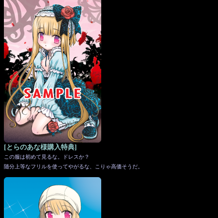
[とらのあな様購入特典]
この服は初めて見るな。ドレスか？
随分上等なフリルを使ってやがるな、こりゃ高価そうだ。