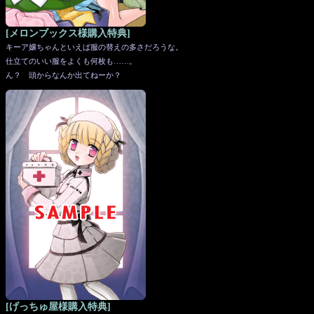
[メロンブックス様購入特典]
キーア嬢ちゃんといえば服の替えの多さだろうな。
仕立てのいい服をよくも何枚も……。
ん？ 頭からなんか出てねーか？
[げっちゅ屋様購入特典]