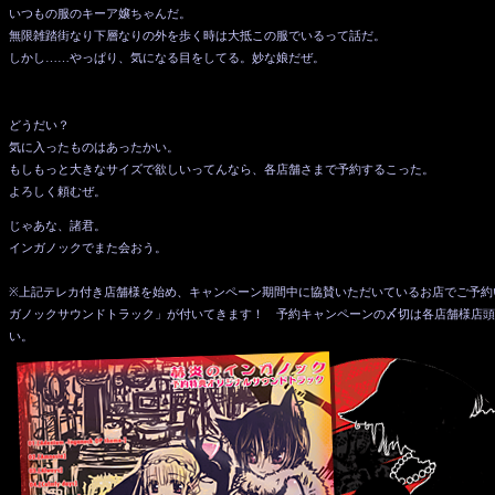
いつもの服のキーア嬢ちゃんだ。
無限雑踏街なり下層なりの外を歩く時は大抵この服でいるって話だ。
しかし……やっぱり、気になる目をしてる。妙な娘だぜ。
どうだい？
気に入ったものはあったかい。
もしもっと大きなサイズで欲しいってんなら、各店舗さまで予約するこった。
よろしく頼むぜ。
じゃあな、諸君。
インガノックでまた会おう。
※上記テレカ付き店舗様を始め、キャンペーン期間中に協賛いただいているお店でご予約
ガノックサウンドトラック」が付いてきます！ 予約キャンペーンの〆切は各店舗様店頭
い。