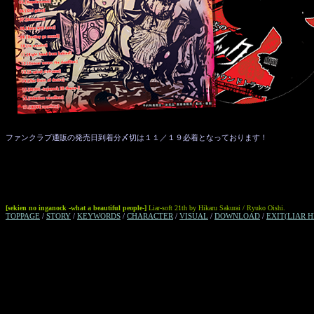
ファンクラブ通販の発売日到着分〆切は１１／１９必着となっております！
[sekien no inganock -what a beautiful people-]
Liar-soft 21th by Hikaru Sakurai / Ryuko Oishi.
TOPPAGE
/
STORY
/
KEYWORDS
/
CHARACTER
/
VISUAL
/
DOWNLOAD
/
EXIT(LIAR H