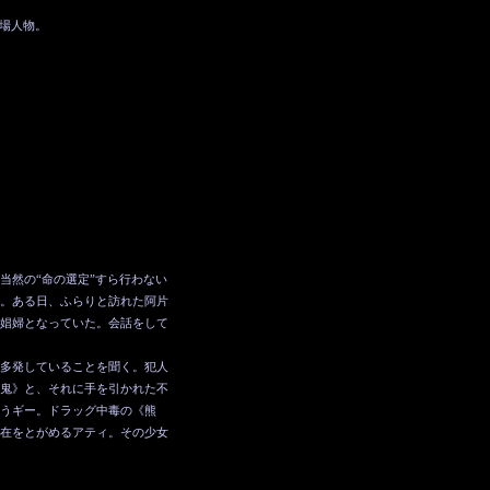
場人物。
当然の“命の選定”すら行わない
。ある日、ふらりと訪れた阿片
娼婦となっていた。会話をして
多発していることを聞く。犯人
鬼》と、それに手を引かれた不
うギー。ドラッグ中毒の《熊
在をとがめるアティ。その少女