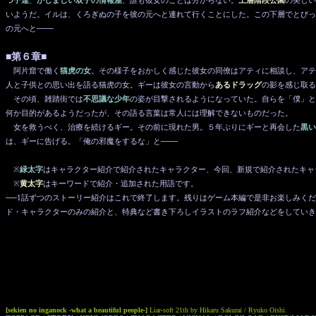
つ子達
、
かしましい双子の情報屋
、誰も彼女のことは分からない。
上層階段公園
の美しい
いようだ。イルは、くろぎぬの子を彼の元へと連れて行くことにした。この下層でとびっ
の元へと───
■第６章■
阿片窟で働く
猫虎の女
。その様子をおかしく感じた彼女の同僚はアティに相談し、アテ
人と子供との思い出を語る猫虎の女。ギーは彼女の言動から
あるドラッグ
の影を感じ取る
その頃、雑踏街では
不思議な少年
の姿が目撃されるようになっていた。自らを「僕」と
何か目的があるようだったが、その語る言葉は常人には理解できないものだった。
女を救うべく、治療を続けるギー。その前に現れた男。５年ぶりにギーと再会した
黒い
は、ギーに告げる。「俺の邪魔をするな」と───
※
緑太字
はキャラクター紹介で紹介されたキャラクター、今回、新規で紹介されたキャ
※
黄太字
はキーワードで紹介・追加された用語です。
──1話ずつのストーリー紹介はこれで終了します。残りはゲーム本編で是非お楽しみく
ド・キャラクターのみの紹介と、特典など書き下ろしイラストのラフ紹介などをしていき
[sekien no inganock -what a beautiful people-]
Liar-soft 21th by Hikaru Sakurai / Ryuko Oishi.