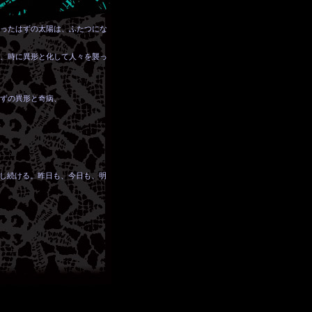
ったはずの太陽は、ふたつにな
、時に異形と化して人々を襲っ
ずの異形と奇病、
し続ける。昨日も、今日も、明