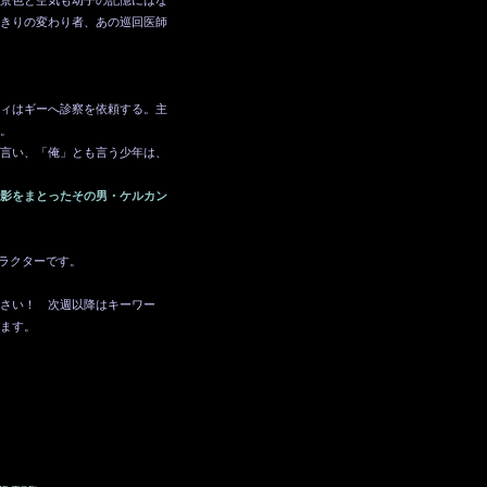
景色と空気も幼子の記憶にはな
きりの変わり者、あの巡回医師
ィはギーへ診察を依頼する。主
。
言い、「俺」とも言う少年は、
影をまとったその男・ケルカン
ラクターです。
ださい！ 次週以降はキーワー
ます。