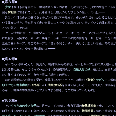
■第３章■
少女
は今日も音を奏でる。機関式オルガンの音色。その音だけが、少女の生きている証
刻な
樹化病
に冒されていた。死を覚悟した彼女のただひとつの願い、それは───
男は、今日も少女の奏でるオルガンの音に耳を澄ます。少女が彼に語りかけることはな
いる彼女の指を、手を取って歩いた日のことを今でも忘れない。老いていく肉体を励まし
とつの願い、それは───
ギーの生活にすっかり溶け込んでしまったキーア。ギーも、キーアがいる生活を当たり
に気付き、苦笑する。ギーの仕事を手伝うキーアに束の間の休息を。ギーはキーアを上層
景色に喜ぶキーア。そこでキーアは「音」を聞く。儚く、美しく、悲しい音色。その音が
───
結びつけたとき、少女と男の願いは
■第４章■
ギーの元へ舞い込んだ、突然の、1級市民からの依頼。ギーとキーアは都市摩天楼へと
ばれる館の主。そこで待っていたのは、数秘機関式の、
自動人形の娘
。彼女は、主無き屋
た。届くはずのない声、自分を呼ぶ「誰か」の声を。
都市管理部絡みの仕事を受け、摩天楼にいたアティと、相棒の
《鳥禽》
デビッド
に偶然
頼主である都市職員
の
《蹄馬》
から
機関接続器
を借りて欲しいとアティに頼む。接続器を
るギー。書庫の中央機関へとアクセスする彼を、そこで待っていたものは───
■第５章■
その
くろぎぬの小さな子
は、只一人、ずぶぬれで都市下層の
無限雑踏街
を歩いていた。
幼子の捜し物はイルにも分からない。２人は都市を散策する。
機関精霊
を連れて散策する