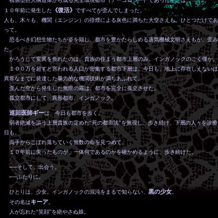
積層型巨大構造体から成る完全環境都市（アーコロジー）であったそこは、
《復活》
１０年前に発生した
ですべてが歪んでしまった。
人も、木々も、機関（エンジン）の排煙による灰色に満ちた大空さえも。ひとつだけであ
って。
恐るべき幻想生物たちが姿を顕し、都市を豊かたらしめる蒸気機械文明さえもが、歪み
た。
かろうじて変異を免れたのは、貴族の住まう都市上層のみ。インガノックのごく僅か。
１００万を超すと言われる人口が密集する都市下層は、今日も、地上に存在しえないは
異常なまでに発達した暴力的な機関技術が満ちあふれて。
歪んだ空から発生した無限の霧は、都市を完全に孤立させた。
孤立都市にして、異形都市。インガノック。
巡回医師ギー
は、今日も都市を歩く。
弱者絶滅を謳う上層貴族の定めた“死の都市法”を無視し、歩き続け、下層の人々を診療
日も。
両手からこぼれ落ちていく無数の命を見つめて。
１０年前に失ったものが、一体何であるのかを確かめるように、歩き続けた。
──そして、出会う。
──ふたりに。
黒の少女
ひとりは、少女。インガノックの混沌をまるで知らない、
。
キーア
その名は
。
人が忘れた“笑顔”を絶やさぬ娘。