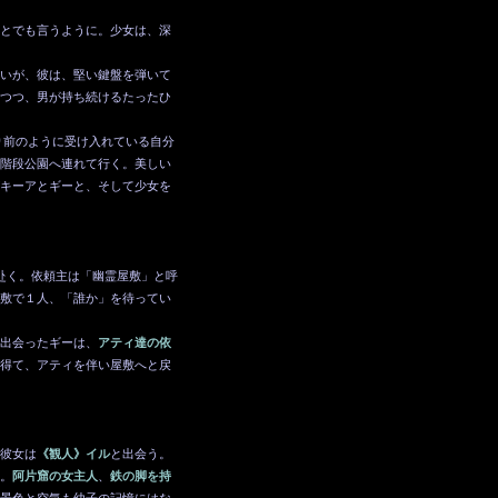
とでも言うように。少女は、深
いが、彼は、堅い鍵盤を弾いて
つつ、男が持ち続けるたったひ
前のように受け入れている自分
階段公園へ連れて行く。美しい
キーアとギーと、そして少女を
赴く。依頼主は「幽霊屋敷」と呼
敷で１人、「誰か」を待ってい
出会ったギーは、
アティ達の依
得て、アティを伴い屋敷へと戻
彼女は
《観人》イル
と出会う。
。
阿片窟の女主人
、
鉄の脚を持