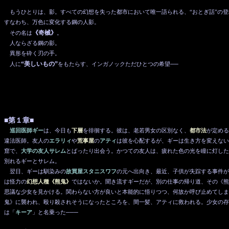
もうひとりは、影。すべての幻想を失った都市において唯一語られる、“おとぎ話”の登
すなわち、万色に変化する鋼の人影。
《奇械》
その名は
。
人ならざる鋼の影。
異形を砕く刃の手。
“美しいもの”
人に
をもたらす、インガノックただひとつの希望──
■第１章■
巡回医師ギー
は、今日も
下層
を徘徊する。彼は、老若男女の区別なく、
都市法
が定める
違法医師。友人の
エラリィ
や
荒事屋
の
アティ
は彼を心配するが、ギーは生き方を変えない
窟で、
大学の友人サレム
とばったり出会う。かつての友人は、疲れた色の光を瞳に灯した
別れるギーとサレム。
翌日、ギーは馴染みの
故買屋スタニスワフ
の元へ出向き、最近、子供が失踪する事件が
は怪力の
幻想人種《熊鬼》
ではないか。聞き流すギーだが、別の仕事の帰り道、その《熊
思議な少女を見かける。関わらない方が良いと本能的に悟りつつ、何故か呼び止めてしま
鬼》に襲われ、殴り殺されそうになったところを、間一髪、アティに救われる。少女の存
は「
キーア
」と名乗った───