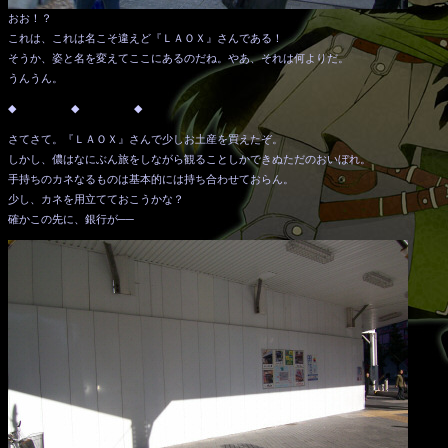
おお！？
これは、これは名こそ違えど『ＬＡＯＸ』さんである！
そうか、姿と名を変えてここにあるのだね。やあ、それは何よりだ。
うんうん。
◆ ◆ ◆
さてさて。『ＬＡＯＸ』さんで少しお土産を買えたぞ。
しかし、儂はなにぶん旅をしながら観ることしかできぬただのおいぼれ。
手持ちのカネなるものは基本的には持ち合わせておらん。
少し、カネを用立てておこうかな？
確かこの先に、銀行が──