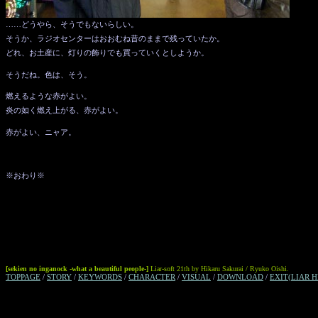
……どうやら、そうでもないらしい。
そうか、ラジオセンターはおおむね昔のままで残っていたか。
どれ、お土産に、灯りの飾りでも買っていくとしようか。
そうだね。色は、そう。
燃えるような赤がよい。
炎の如く燃え上がる、赤がよい。
赤がよい、ニャア。
※おわり※
[sekien no inganock -what a beautiful people-]
Liar-soft 21th by Hikaru Sakurai / Ryuko Oishi.
TOPPAGE
/
STORY
/
KEYWORDS
/
CHARACTER
/
VISUAL
/
DOWNLOAD
/
EXIT(LIAR H