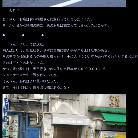
……あれ？
どうやら、お店は食べ物屋さんに変わってしまったようだ。
そうか、僅かな時間の間に、あのお店は旅立ってしまったのだニャア。
◆ ◆ ◆
……うん、よし。では次だ。
同人誌という、出版社を介さずに自由に書き手が作り上げた本がある。
その中でも価値あるものを取り扱ったり、手に入りにくい本を売ってくれたりするお店だ
名前は『とらのあな』さん。
かつて来た時には、天王寺きつね先生の単行本が１０,０００エンで
ショーケースの中に置かれていてね。
うんうん。あれはよい買い物だった。
さて、今日は何か、掘り出し物はあるかな？