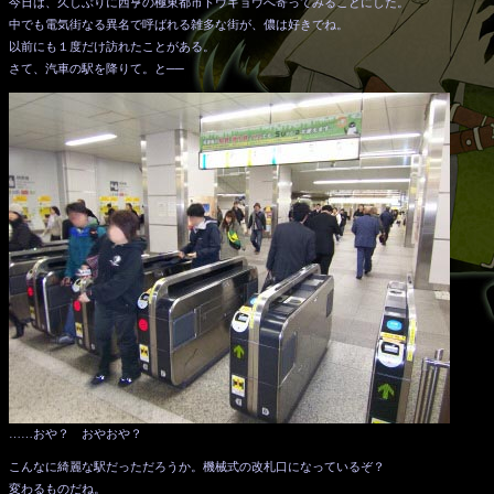
今日は、久しぶりに西亨の極東都市トウキョウへ寄ってみることにした。
中でも電気街なる異名で呼ばれる雑多な街が、儂は好きでね。
以前にも１度だけ訪れたことがある。
さて、汽車の駅を降りて。と──
……おや？ おやおや？
こんなに綺麗な駅だっただろうか。機械式の改札口になっているぞ？
変わるものだね。