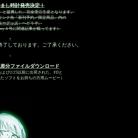
覚まし時計発売決定！
rry」と提携した、完全受注生産となります。
リンク先「新刊予約／限定商品」内の
ターグッズ
」へどうぞ。
berry４号に関連記事が載ってます）
↑
終了しております。ご了承ください。
■
正差分ファイルダウンロード
よび2/25以前に出荷された、FDと
れたソフトをお持ちの方用ムービー）
フト