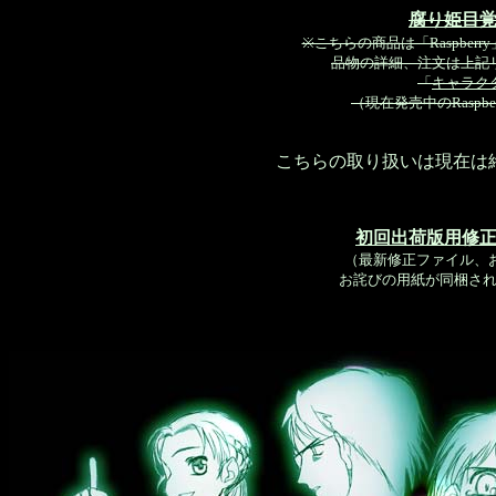
腐り姫目
※こちらの商品は「Raspbe
品物の詳細、注文は上記
「
キャラク
（現在発売中のRasp
こちらの取り扱いは現在は
初回出荷版用修
（最新修正ファイル、お
お詫びの用紙が同梱さ
ライアーソ