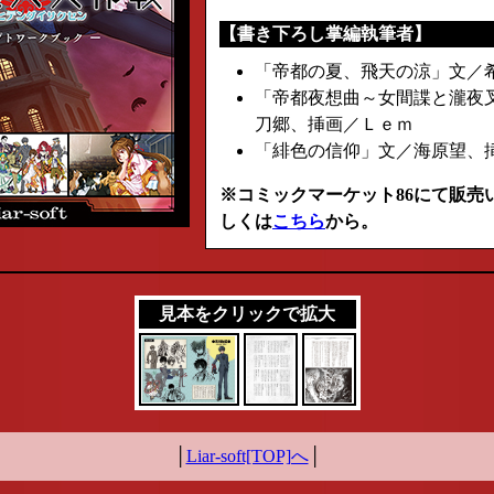
【書き下ろし掌編執筆者】
「帝都の夏、飛天の涼」文／
「帝都夜想曲～女間諜と瀧夜
刀郷、挿画／Ｌｅｍ
「緋色の信仰」文／海原望、
※コミックマーケット86にて販売
しくは
こちら
から。
見本をクリックで拡大
│
Liar-soft[TOP]へ
│