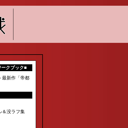
ワークブック■
フト最新作「帝都
ル＆没ラフ集