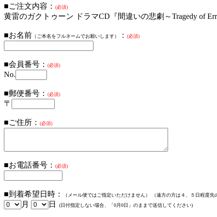
■ご注文内容：
(必須)
黄雷のガクトゥーン ドラマCD『間違いの悲劇～Tragedy of Error
■お名前
：
（ご本名をフルネームでお願いします）
(必須)
■会員番号：
(必須)
No.
■郵便番号：
(必須)
〒
■ご住所：
(必須)
■お電話番号：
(必須)
■到着希望日時：
（メール便ではご指定いただけません）
（遠方の方は４、５日程度先
月
日
(日付指定しない場合、「0月0日」のままで送信してください)