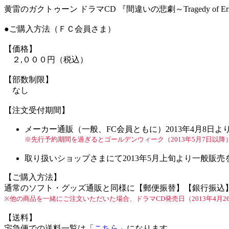
黄雷のガクトゥーン ドラマCD 『間違いの悲劇～Tragedy of Err
●ご購入方法（ＦＣ会員さま）
【価格】
２,０００円（税込）
【部数制限】
なし
【注文受付期間】
メーカー通販（一般、FC会員ともに）
2013年4月8日よ
※先行予約期間を過ぎるとゴールデンウィーク（2013年5月7日以
取り扱いショップさまにて
2013年5月上旬より一般販売
【ご購入方法】
通常のソフト・グッズ通販と同様に【郵便振替】【銀行振込
※他の商品を一緒にご注文いただいた場合、ドラマCD発売日（2013年4月
【送料】
宅急便での送料一覧は「
こちら
」になります。