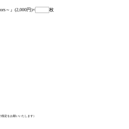
s～』(2,000円)×
枚
の指定をお願いいたします）