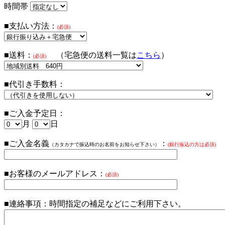
時間帯
■支払い方法：
(必須)
■送料：
（宅急便の送料一覧は
こちら
）
(必須)
■代引き手数料：
■ご入金予定日：
月
日
■ご入金名義
：
（カタカナで振込時のお名前をお知らせ下さい）
(銀行振込の方は必須)
■お客様のメールアドレス：
(必須)
■連絡事項：
時間指定の補足などにご利用下さい。