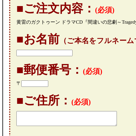
■ご注文内容：
(必須)
黄雷のガクトゥーン ドラマCD『間違いの悲劇～Tragedy of E
■お名前
（ご本名をフルネーム
■郵便番号：
(必須)
〒
■ご住所：
(必須)