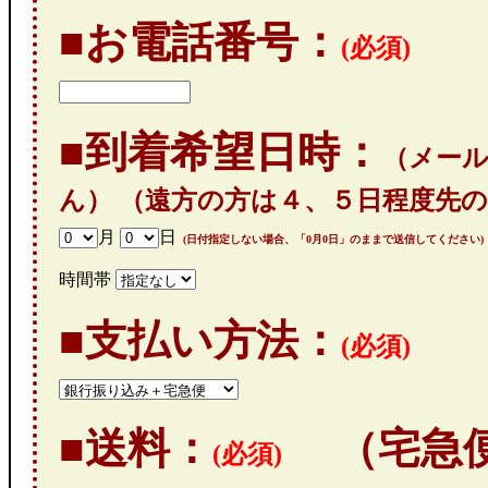
■お電話番号：
(必須)
■到着希望日時：
（メー
ん）
（遠方の方は４、５日程度先
月
日
(日付指定しない場合、「0月0日」のままで送信してください)
時間帯
■支払い方法：
(必須)
■送料：
（宅急便
(必須)