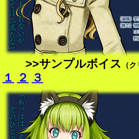
>>サンプルボイス
（ク
１
２
３