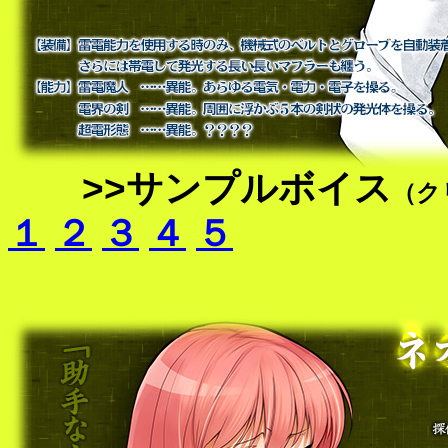
>>サンプルボイス
（ク
１
２
３
４
５