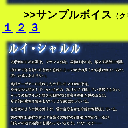
>>サンプルボイス
（ク
１
２
３