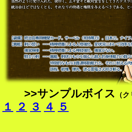
>>サンプルボイス
（ク
１
２
３
４
５