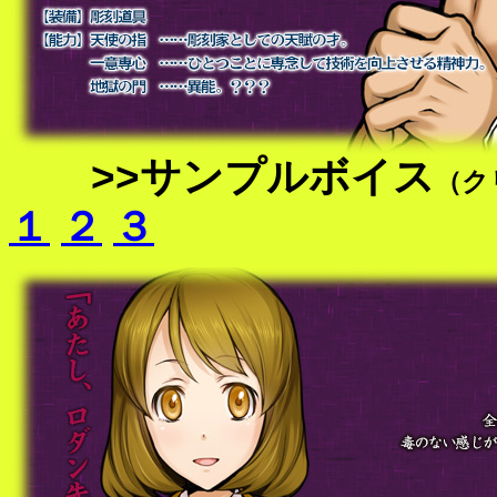
>>サンプルボイス
（ク
１
２
３