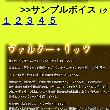
>>サンプルボイス
（ク
１
２
３
４
５