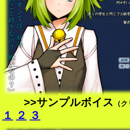
>>サンプルボイス
（ク
１
２
３