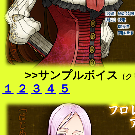
>>サンプルボイス
（ク
１
２
３
４
５