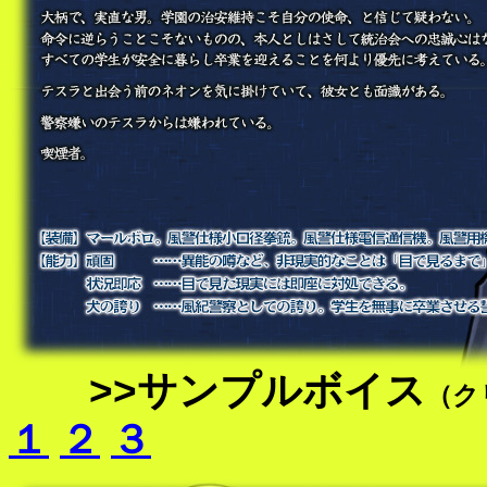
>>サンプルボイス
（ク
１
２
３