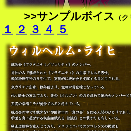
>>サンプルボイス
（ク
１
２
３
４
５