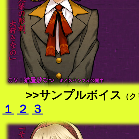
>>サンプルボイス
（ク
１
２
３