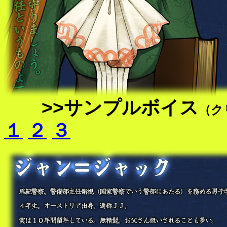
>>サンプルボイス
（ク
１
２
３