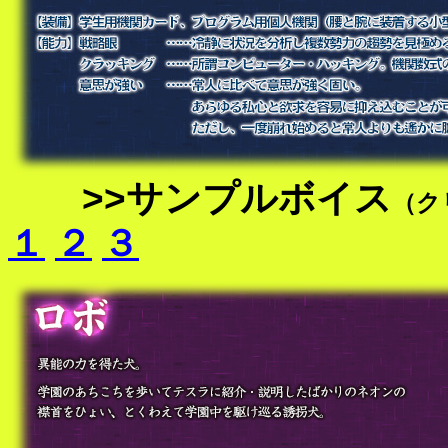
>>サンプルボイス
（ク
１
２
３