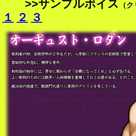
>>サンプルボイス
（ク
１
２
３