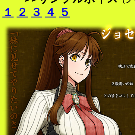
１
２
３
４
５