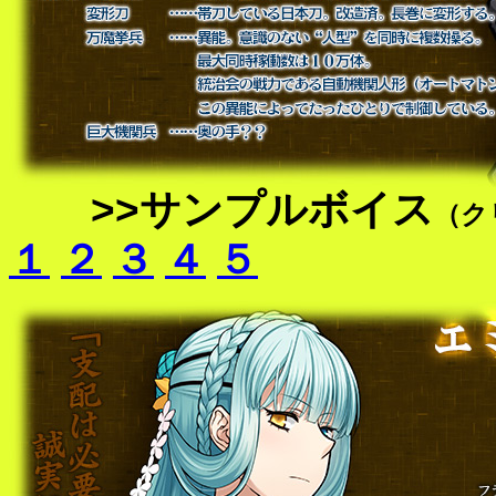
>>サンプルボイス
（ク
１
２
３
４
５