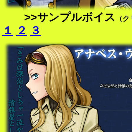
>>サンプルボイス
（ク
１
２
３