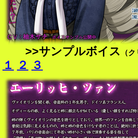
>>サンプルボイス
（ク
１
２
３