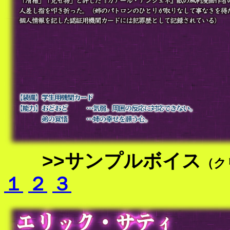
>>サンプルボイス
（ク
１
２
３