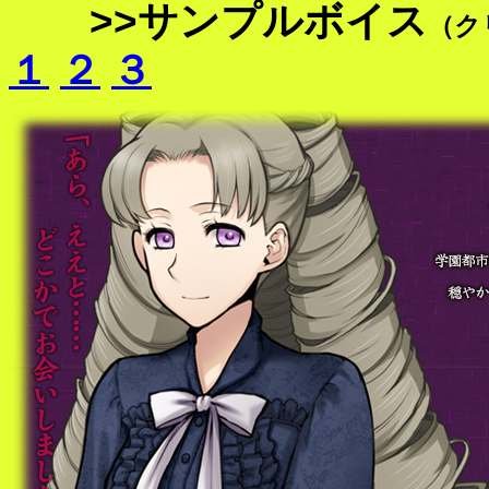
>>サンプルボイス
（ク
１
２
３