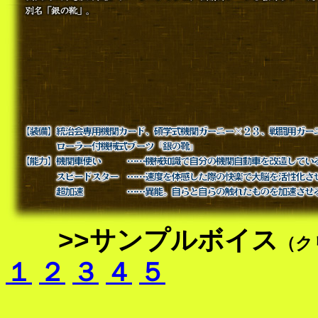
>>サンプルボイス
（ク
１
２
３
４
５