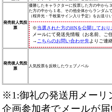
優勝したキャラクターに投票した方の中から３
た方の中から１名、その他全体からランダム
（桜井光・千枚葉サイン入り予定）をお送り
発売前人気投
※
当選された方のHNを公開しており
票
メールにて発送先情報（お名前、ご
→
こちらのお問い合わせ先
よりご連
発売後人気投
人気投票を反映したウェブノベル
票
※1:御礼の発送用メー
企画参加者でメールが届